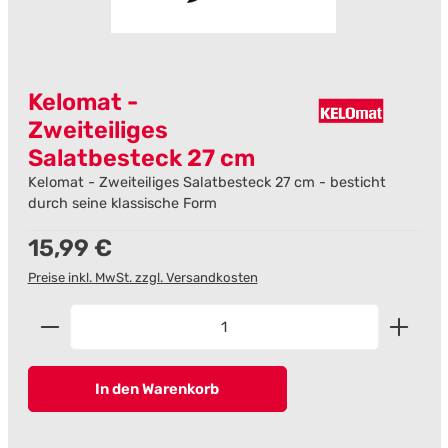
Kelomat -
Zweiteiliges
Salatbesteck 27 cm
Kelomat - Zweiteiliges Salatbesteck 27 cm - besticht
durch seine klassische Form
Regulärer Preis:
15,99 €
Preise inkl. MwSt. zzgl. Versandkosten
Produkt Anzahl: Gib den gewünschten Wert ein od
In den Warenkorb