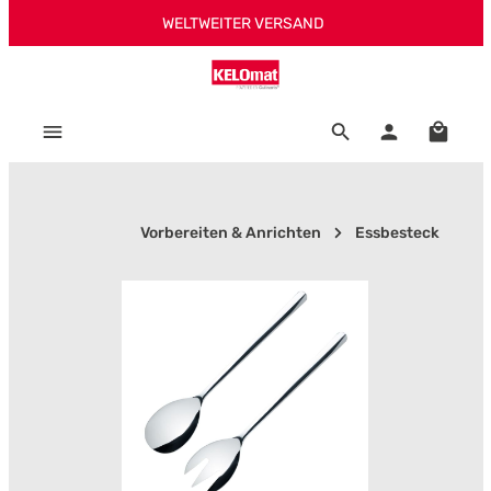
WELTWEITER VERSAND
Zum Hauptinhalt springen
Warenk
Vorbereiten & Anrichten
Essbesteck
Bildergalerie überspringen