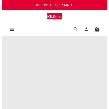
WELTWEITER VERSAND
Zum Hauptinhalt springen
Warenk