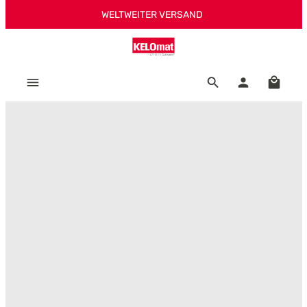
WELTWEITER VERSAND
Zum Hauptinhalt springen
Warenk