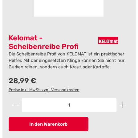
Kelomat -
Scheibenreibe Profi
Die Scheibenreibe Profi von KELOMAT ist ein praktischer
Helfer. Mit der eingesetzten Klinge können Sie nicht nur
Gurken reiben, sondern auch Kraut oder Kartoffe
Regulärer Preis:
28,99 €
Preise inkl. MwSt. zzgl. Versandkosten
Produkt Anzahl: Gib den gewünschten Wert ein od
In den Warenkorb