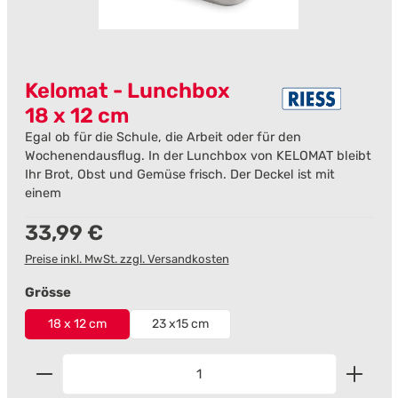
Kelomat - Lunchbox
18 x 12 cm
Egal ob für die Schule, die Arbeit oder für den
Wochenendausflug. In der Lunchbox von KELOMAT bleibt
Ihr Brot, Obst und Gemüse frisch. Der Deckel ist mit
einem
Regulärer Preis:
33,99 €
Preise inkl. MwSt. zzgl. Versandkosten
auswählen
Grösse
18 x 12 cm
23 x15 cm
Produkt Anzahl: Gib den gewünschten Wert ein od