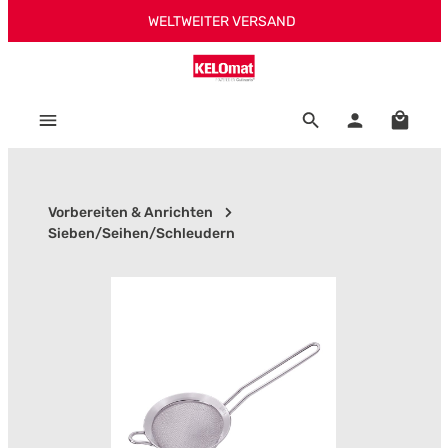
WELTWEITER VERSAND
Zum Hauptinhalt springen
Warenk
Vorbereiten & Anrichten
Sieben/Seihen/Schleudern
Bildergalerie überspringen