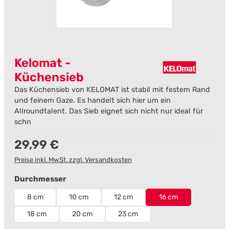
Kelomat -
Küchensieb
Das Küchensieb von KELOMAT ist stabil mit festem Rand
und feinem Gaze. Es handelt sich hier um ein
Allroundtalent. Das Sieb eignet sich nicht nur ideal für
schn
Regulärer Preis:
29,99 €
Preise inkl. MwSt. zzgl. Versandkosten
auswählen
Durchmesser
8 cm
10 cm
12 cm
16 cm
18 cm
20 cm
23 cm