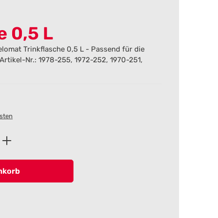
e 0,5 L
elomat Trinkflasche 0,5 L - Passend für die
 Artikel-Nr.: 1978-255, 1972-252, 1970-251,
osten
ib den gewünschten Wert ein oder benutz
nkorb