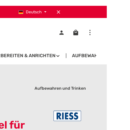
Deutsch
Warenkorb enthält 0 Pos
BEREITEN & ANRICHTEN
AUFBEWAHREN UND TRIN
Aufbewahren und Trinken
l für