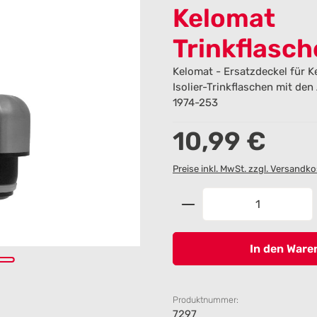
Kelomat
Trinkflasch
Kelomat - Ersatzdeckel für K
Isolier-Trinkflaschen mit den
1974-253
Regulärer Preis:
10,99 €
Preise inkl. MwSt. zzgl. Versandk
Produkt Anzahl: G
In den Ware
Produktnummer:
7297