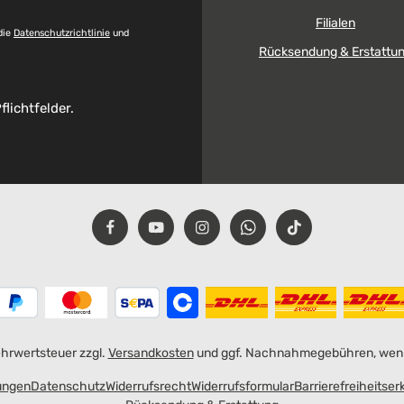
Filialen
die
Datenschutzrichtlinie
und
Rücksendung & Erstattu
flichtfelder.
Mehrwertsteuer zzgl.
Versandkosten
und ggf. Nachnahmegebühren, wenn
ungen
Datenschutz
Widerrufsrecht
Widerrufsformular
Barrierefreiheitser