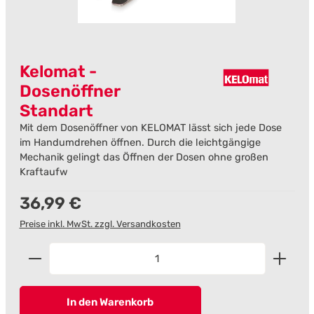
Kelomat -
Dosenöffner
Standart
Mit dem Dosenöffner von KELOMAT lässt sich jede Dose
im Handumdrehen öffnen. Durch die leichtgängige
Mechanik gelingt das Öffnen der Dosen ohne großen
Kraftaufw
Regulärer Preis:
36,99 €
Preise inkl. MwSt. zzgl. Versandkosten
Produkt Anzahl: Gib den gewünschten Wert ein od
In den Warenkorb