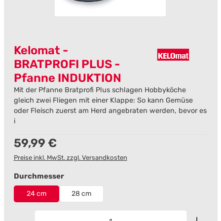
Kelomat -
BRATPROFI PLUS -
Pfanne INDUKTION
Mit der Pfanne Bratprofi Plus schlagen Hobbyköche
gleich zwei Fliegen mit einer Klappe: So kann Gemüse
oder Fleisch zuerst am Herd angebraten werden, bevor es
i
Regulärer Preis:
59,99 €
Preise inkl. MwSt. zzgl. Versandkosten
auswählen
Durchmesser
24 cm
28 cm
Produkt Anzahl: Gib den gewünschten Wert ein od