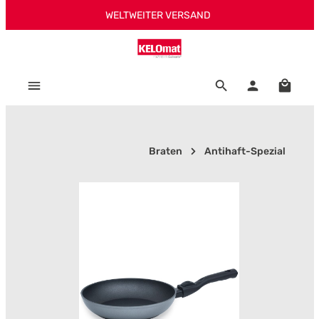
WELTWEITER VERSAND
Zum Hauptinhalt springen
Warenk
Braten
Antihaft-Spezial
Bildergalerie überspringen